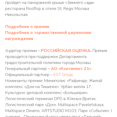
пройдет на панорамной крыше «Зимнего сада»
ресторана Rooftop в отеле St. Regis Москва
Никольская.
Подробнее о премии
Подробнее о торжественной церемонии
награждения
Аудитор премии –
РОССИЙСКАЯ ОЦЕНКА
.
Премия
проводится при поддержке Департамента
градостроительной политики города Москвы.
Генеральный партнер –
АО «Континент 21»
.
Официальный партнер –
EST Group
.
Номинанты премии: Миниполис «Рафинад», Жилой
комплекс «Дом на Тишинке», Урбан-вилла 17,
Культурно-деловой комплекс «Большевик»,
Логистический терминал DPD в Южных Вратах,
Логистический парк «Дон», Multispace Paveletskaya,
Multispace Dinamo, ARTSTUDIO M103, Парк «Событие», I
очередь , Пешеходный мост через пруд «Дальний»,