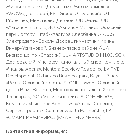
Жилой комплекс «Домашний», Жилой комплекс
«WOW», Донстрой, EST Group, O1 Standard, O1
Properties, Миниполис Дивное, ЖК Q-мир, ЖК
«Аквилон BESIDE», ЖК «Аквилон Митино», Офисный
парк Comcity, Штаб-квартира Сбербанка, ARCUS III,
Электродепо «Сокол», Дворец гимнастики Ирины
Винер-Усмановой, Бизнес-парк в районе ÁLIA,
Бизнес-центр «Спасский 11», ARTSTUDIO M103, SOK
Достоевский, Многофункциональный спорткомплекс
«Чкалов Арена», Mantera Seaview Residence by FIVE
Development, Ostankino Business park, Клубный дом
«Река», Офисный квартал STONE Towers, Офисный
центр Plaza Botanica, Многофункциональный комплекс
Technopark, АО «Мосинжпроект», STONE HEDGE,
Компания «Пионер», Компания «Альфа-Сервис»,
Сервис Престиж, Commonwealth Partnership, ГК
«СМАРТ ИНЖИНИРС» (SMART ENGINEERS).
Контактная информация: